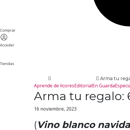
Comprar
Acceder
Tiendas
Home
Aprende de licores
Arma tu regal
Aprende de licores
Editorial
En Guarda
Especi
Arma tu regalo: 6
16 noviembre, 2023
(
Vino blanco navid