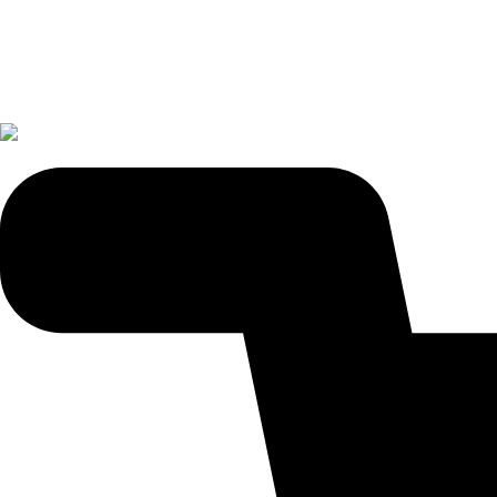
Blog Nóvili
Vinos
Licores
Regalos
Ventas Corporativas
Ofertas
Blog
Puntos Novili
Vinos Recomendados