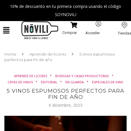
10% de descuento en tu primera compra usando el código
SOYNOVILI
Comprar
Acceder
Tienda
Home
Aprende de licores
5 vinos espumosos
perfectos para fin de año
APRENDE DE LICORES
BODEGAS Y CASAS PRODUCTORAS
CEPAS DE VINOS
EDITORIAL
EN GUARDA
ESPECIALES DE VINO
5 VINOS ESPUMOSOS PERFECTOS PARA
FIN DE AÑO
6 diciembre, 2023