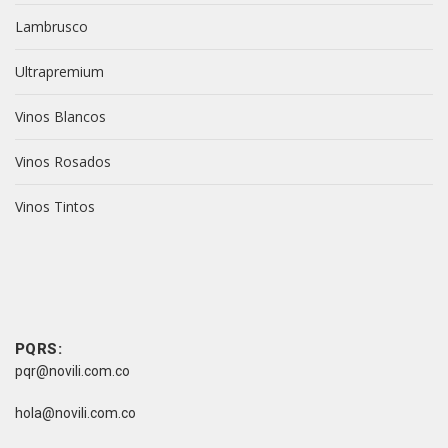
Lambrusco
Ultrapremium
Vinos Blancos
Vinos Rosados
Vinos Tintos
vive novili
vive novili
Contacto
PQRS:
pqr@novili.com.co
e-mail:
hola@novili.com.co
Teléfono: