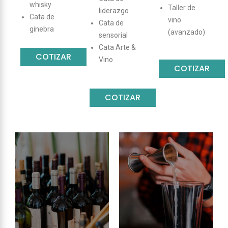
whisky
Taller de
liderazgo
Cata de
vino
Cata de
ginebra
(avanzado)
sensorial
Cata Arte &
COTIZAR
Vino
COTIZAR
COTIZAR