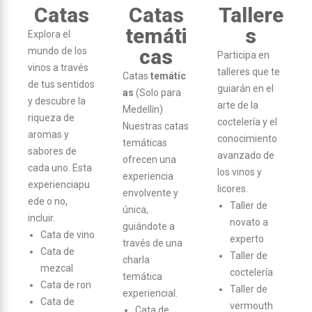
Catas
Catas
Tallere
temáti
s
Explora el
cas
mundo de los
Participa en
vinos a través
talleres que te
Catas
temátic
de tus sentidos
guiarán en el
as
(Solo para
y descubre la
arte de la
Medellín)
riqueza de
coctelería y el
Nuestras catas
aromas y
conocimiento
temáticas
sabores de
avanzado de
ofrecen una
cada uno. Esta
los vinos y
experiencia
experienciapu
licores.
envolvente y
ede o no,
Taller de
única,
incluir.
novato a
guiándote a
Cata de vino
experto
través de una
Cata de
Taller de
charla
mezcal
coctelería
temática
Cata de ron
Taller de
experiencial.
Cata de
vermouth
Cata de