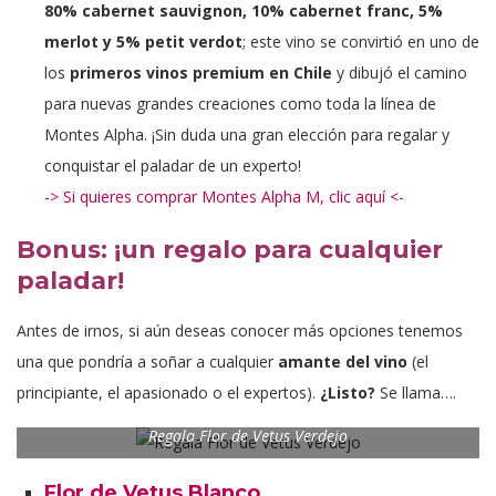
80% cabernet sauvignon, 10% cabernet franc, 5%
merlot y 5% petit verdot
; este vino se convirtió en uno de
los
primeros vinos premium en Chile
y dibujó el camino
para nuevas grandes creaciones como toda la línea de
Montes Alpha. ¡Sin duda una gran elección para regalar y
conquistar el paladar de un experto!
-> Si quieres comprar Montes Alpha M, clic aquí <-
Bonus: ¡un regalo para cualquier
paladar!
Antes de irnos, si aún deseas conocer más opciones tenemos
una que pondría a soñar a cualquier
amante del vino
(el
principiante, el apasionado o el expertos).
¿Listo?
Se llama….
Regala Flor de Vetus Verdejo
Flor de Vetus Blanco