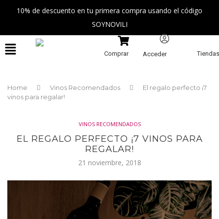
10% de descuento en tu primera compra usando el código
SOYNOVILI
Comprar
Tienda
Acceder
Home
Vinos Recomendados
El regalo perfecto ¡7
vinos para regalar!
VINOS RECOMENDADOS
EL REGALO PERFECTO ¡7 VINOS PARA
REGALAR!
21 noviembre, 2018