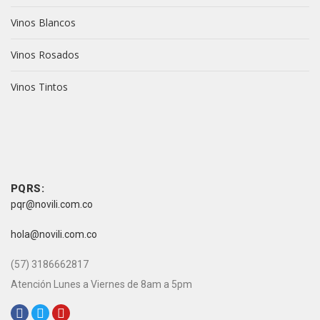
Vinos Blancos
Vinos Rosados
Vinos Tintos
vive novili
vive novili
Contacto
PQRS:
pqr@novili.com.co
e-mail:
hola@novili.com.co
Teléfono:
(57) 3186662817
Atención Lunes a Viernes de 8am a 5pm
Redes Sociales: