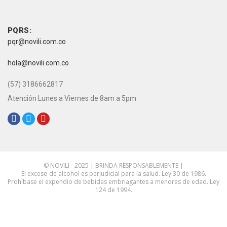
vive novili
Contacto
PQRS:
pqr@novili.com.co
e-mail:
hola@novili.com.co
Teléfono:
(57) 3186662817
Atención Lunes a Viernes de 8am a 5pm
Redes Sociales:
© NOVILI - 2025 | BRINDA RESPONSABLEMENTE |
El exceso de alcohol es perjudicial para la salud. Ley 30 de 1986.
Prohíbase el expendio de bebidas embriagantes a menores de edad. Ley
124 de 1994.