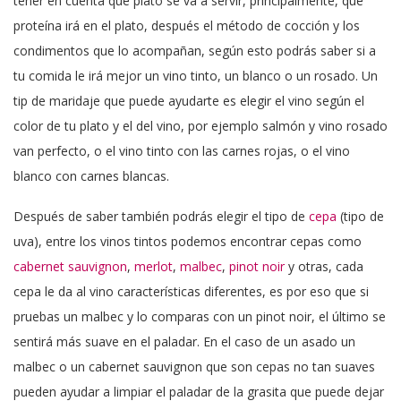
tener en cuenta qué plato se va a servir, principalmente, qué
proteína irá en el plato, después el método de cocción y los
condimentos que lo acompañan, según esto podrás saber si a
tu comida le irá mejor un vino tinto, un blanco o un rosado. Un
tip de maridaje que puede ayudarte es elegir el vino según el
color de tu plato y el del vino, por ejemplo salmón y vino rosado
van perfecto, o el vino tinto con las carnes rojas, o el vino
blanco con carnes blancas.
Después de saber también podrás elegir el tipo de
cepa
(tipo de
uva), entre los vinos tintos podemos encontrar cepas como
cabernet sauvignon
,
merlot
,
malbec
,
pinot noir
y otras, cada
cepa le da al vino características diferentes, es por eso que si
pruebas un malbec y lo comparas con un pinot noir, el último se
sentirá más suave en el paladar. En el caso de un asado un
malbec o un cabernet sauvignon que son cepas no tan suaves
pueden ayudar a limpiar el paladar de la grasita que puede dejar