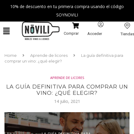
10% de descuento en tu primera compra usando el código
SOYNOVILI
Comprar
Acceder
Tienda
Home
Aprende de licores
La guía definitiva para
comprar un vino: ¿qué elegir?
APRENDE DE LICORES
LA GUÍA DEFINITIVA PARA COMPRAR UN
VINO: ¿QUÉ ELEGIR?
14 julio, 2021