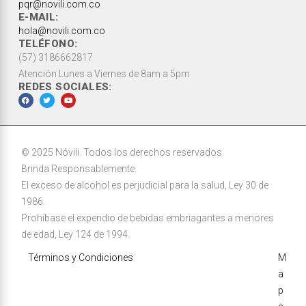
pqr@novili.com.co
E-MAIL:
hola@novili.com.co
TELÉFONO:
(57) 3186662817
Atención Lunes a Viernes de 8am a 5pm
REDES SOCIALES:
© 2025 Nóvili. Todos los derechos reservados.
Brinda Responsablemente.
El exceso de alcohol es perjudicial para la salud, Ley 30 de
1986.
Prohíbase el expendio de bebidas embriagantes a menores
de edad, Ley 124 de 1994.
Términos y Condiciones
M
a
p