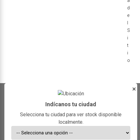
a
d
e
l
S
i
t
i
o
✕
Indícanos tu ciudad
Selecciona tu ciudad para ver stock disponible
localmente.