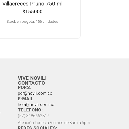
Villacreces Pruno 750 ml
$
155000
Stock en bogota: 156 unidades
VIVE NOVILI
CONTACTO
PQRS:
pqr@novili.com.co
E-MAIL:
hola@novili.com.co
TELÉFONO:
s
(57) 3186662817
Atención Lunes a Viernes de 8am a 5pm
REDES SOCIALES: