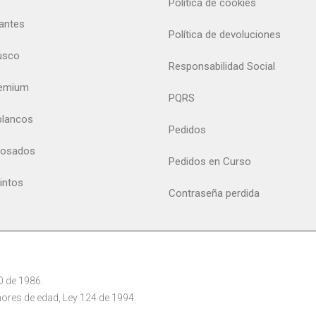
Política de cookies
antes
Política de devoluciones
usco
Responsabilidad Social
remium
PQRS
blancos
Pedidos
rosados
Pedidos en Curso
tintos
Contraseña perdida
30 de 1986.
ores de edad, Ley 124 de 1994.