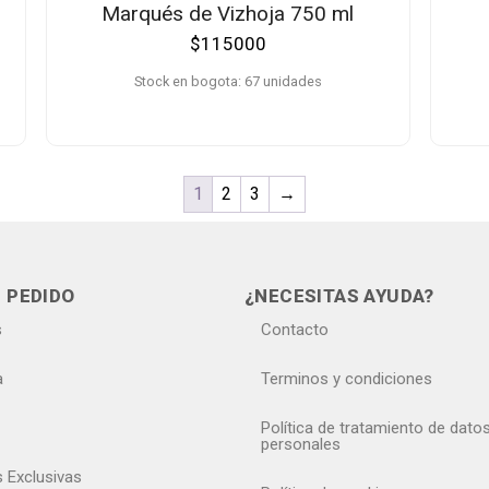
Marqués de Vizhoja 750 ml
$
115000
Stock en bogota: 67 unidades
1
2
3
→
 PEDIDO
¿NECESITAS AYUDA?
s
Contacto
a
Terminos y condiciones
Política de tratamiento de dato
personales
s Exclusivas