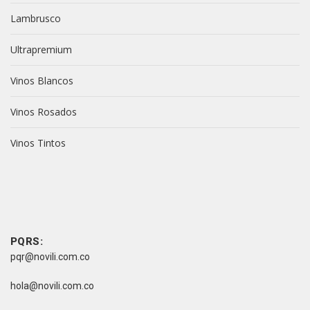
Lambrusco
Ultrapremium
Vinos Blancos
Vinos Rosados
Vinos Tintos
vive novili
vive novili
Contacto
PQRS:
pqr@novili.com.co
e-mail:
hola@novili.com.co
Teléfono: