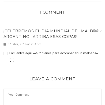
1 COMMENT
¡CELEBREMOS EL DÍA MUNDIAL DEL MALBEC
REPLY
ARGENTINO! ¡ARRIBA ESAS COPAS!
11 abril, 2018 at 9:54 pm
[…] Encuentra aquí —> 2 planes para acompañar un malbec<–
—– […]
LEAVE A COMMENT