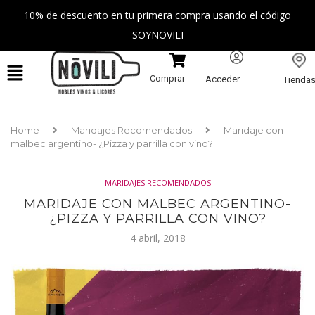
10% de descuento en tu primera compra usando el código
SOYNOVILI
Comprar
Acceder
Tienda
Home
Maridajes Recomendados
Maridaje con
malbec argentino- ¿Pizza y parrilla con vino?
MARIDAJES RECOMENDADOS
MARIDAJE CON MALBEC ARGENTINO-
¿PIZZA Y PARRILLA CON VINO?
4 abril, 2018