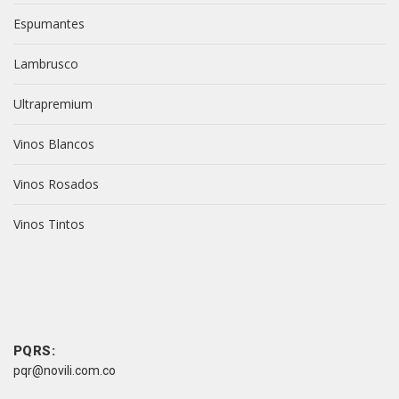
Espumantes
Lambrusco
Ultrapremium
Vinos Blancos
Vinos Rosados
Vinos Tintos
vive novili
vive novili
Contacto
PQRS:
pqr@novili.com.co
e-mail: