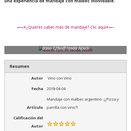
una experiencia de maridaje con malbec inolvidable.
—
–>
¿Quieres saber más de maridaje? Clic aquí
<
—-
Bono 12%off tenda Nóvili
Resumen
Autor
Vino con Vino
Fecha
2018-04-04
Maridaje con malbec argentino- ¡¿Pizza y
Artículo
parrilla con vino?!
Calificación del
Autor