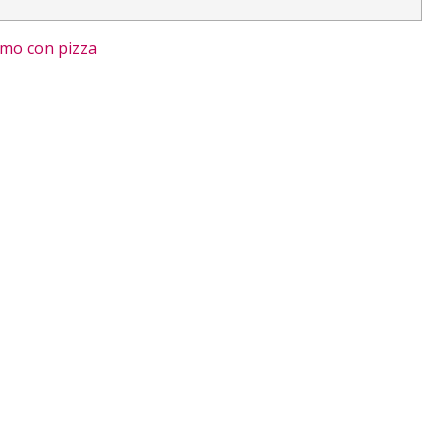
mo con pizza
r vino
ntes y licores 2020!
 para...
nes para maridar...
: merlot, tempranillo y...