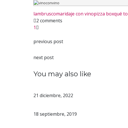
lambrusco
maridaje con vino
pizza box
qué to
2 comments
1
Facebook
Twitter
Pinterest
previous post
Chile: La tierra que soñó con hace
next post
SPOILER ALERT Nóvili: ¡acompaña
You may also like
¿Sin el regalo o los vinos
21 diciembre, 2022
Sushi y vino: ¡tres opcio
18 septiembre, 2019
¡Maridaje con vino tinto!