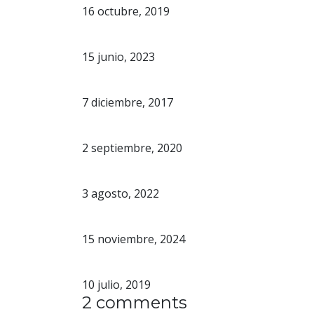
16 octubre, 2019
Mix & Match de maridaje 
15 junio, 2023
Un vino para la cena y ot
7 diciembre, 2017
Maridajes con chocolate y
2 septiembre, 2020
Tradiciones italianas para
3 agosto, 2022
4 maridajes navideños 
15 noviembre, 2024
Maridar un lambrusco: ¡p
10 julio, 2019
2 comments