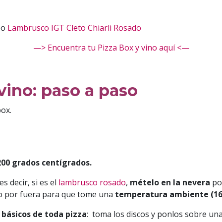
o
Lambrusco IGT Cleto Chiarli Rosado
—> Encuentra tu Pizza Box y vino aquí <—
ino: paso a paso
box.
200 grados centígrados.
s decir, si es el
lambrusco rosado
,
mételo en la nevera
po
lo por fuera para que tome una
temperatura ambiente (16-
 básicos de toda pizza
: toma los discos y ponlos sobre un