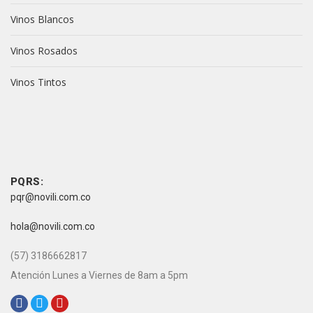
Vinos Blancos
Vinos Rosados
Vinos Tintos
vive novili
vive novili
Contacto
PQRS:
pqr@novili.com.co
e-mail:
hola@novili.com.co
Teléfono:
(57) 3186662817
Atención Lunes a Viernes de 8am a 5pm
Redes Sociales: