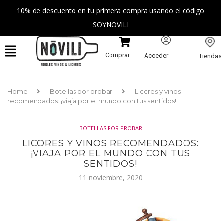
10% de descuento en tu primera compra usando el código
SOYNOVILI
Comprar
Acceder
Tienda
Home
Botellas por probar
Licores y vinos
recomendados: ¡viaja por el mundo con tus sentidos!
BOTELLAS POR PROBAR
LICORES Y VINOS RECOMENDADOS:
¡VIAJA POR EL MUNDO CON TUS
SENTIDOS!
11 noviembre, 2020