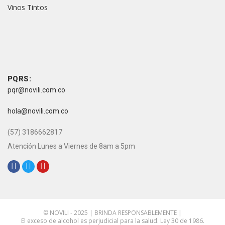
Vinos Tintos
vive novili
vive novili
Contacto
PQRS:
pqr@novili.com.co
e-mail:
hola@novili.com.co
Teléfono:
(57) 3186662817
Atención Lunes a Viernes de 8am a 5pm
Redes Sociales:
© NOVILI - 2025 | BRINDA RESPONSABLEMENTE |
El exceso de alcohol es perjudicial para la salud. Ley 30 de 1986.