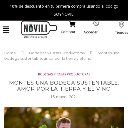
10% de descuento en tu primera compra usando el código
SOYNOVILI
Comprar
Acceder
Tienda
Home
Bodegas y Casas Productoras
Montes una
bodega sustentable: amor por la tierra y el vino
BODEGAS Y CASAS PRODUCTORAS
MONTES UNA BODEGA SUSTENTABLE:
AMOR POR LA TIERRA Y EL VINO
15 mayo, 2021