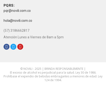
Contacto
PQRS:
pqr@novili.com.co
e-mail:
hola@novili.com.co
Teléfono:
(57) 3186662817
Atención Lunes a Viernes de 8am a 5pm
Redes Sociales:
© NOVILI - 2025 | BRINDA RESPONSABLEMENTE |
El exceso de alcohol es perjudicial para la salud. Ley 30 de 1986.
Prohíbase el expendio de bebidas embriagantes a menores de edad. Ley
124 de 1994.