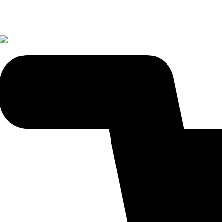
Vinos
Licores
Regalos
Ventas Corporativas
Ofertas
Blog
Puntos Novili
Vinos Recomendados