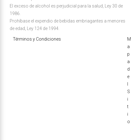
El exceso de alcohol es perjudicial para la salud, Ley 30 de
1986.
Prohíbase el expendio de bebidas embriagantes a menores
de edad, Ley 124 de 1994.
Términos y Condiciones
M
a
p
a
d
e
l
S
i
t
i
o