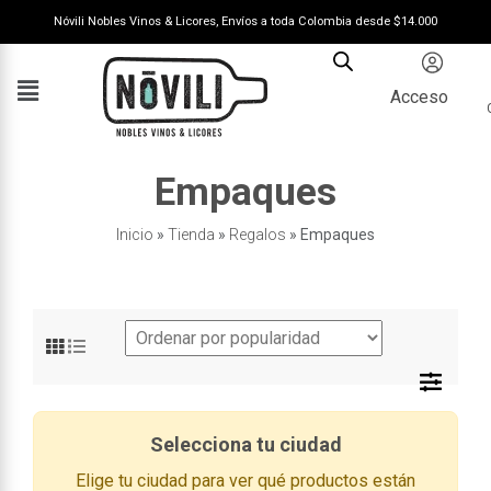
Nóvili Nobles Vinos & Licores, Envíos a toda Colombia desde $14.000
Acceso
Empaques
Inicio
»
Tienda
»
Regalos
»
Empaques
Selecciona tu ciudad
Elige tu ciudad para ver qué productos están