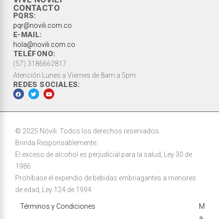
CONTACTO
PQRS:
pqr@novili.com.co
E-MAIL:
hola@novili.com.co
TELÉFONO:
(57) 3186662817
Atención Lunes a Viernes de 8am a 5pm
REDES SOCIALES:
© 2025 Nóvili. Todos los derechos reservados.
Brinda Responsablemente.
El exceso de alcohol es perjudicial para la salud, Ley 30 de
1986.
Prohíbase el expendio de bebidas embriagantes a menores
de edad, Ley 124 de 1994.
Términos y Condiciones
M
a