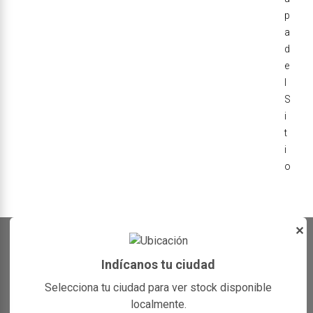
p
a
d
e
l
S
i
t
i
o
✕
Indícanos tu ciudad
Selecciona tu ciudad para ver stock disponible
localmente.