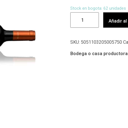
Stock en bogota: 62 unidades
Añadir al
SKU:
5051103205005750
Ca