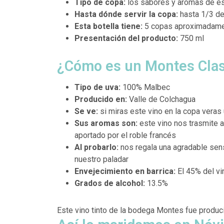
Tipo de copa:
los sabores y aromas de est
Hasta dónde servir la copa:
hasta 1/3 de
Esta botella tiene:
5 copas aproximadam
Presentación del producto:
750 ml
¿Cómo es un Montes Clas
Tipo de uva:
100% Malbec
Producido en:
Valle de Colchagua
Se ve:
si miras este vino en la copa veras
Sus aromas son:
este vino nos trasmite 
aportado por el roble francés
Al probarlo:
nos regala una
agradable sens
nuestro paladar
Envejecimiento en barrica:
El 45% del vi
Grados de alcohol:
13.5%
Este vino tinto de la bodega Montes fue produc