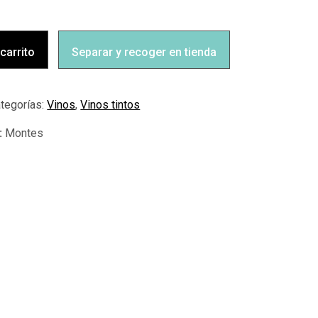
 carrito
Separar y recoger en tienda
tegorías:
Vinos
,
Vinos tintos
Montes