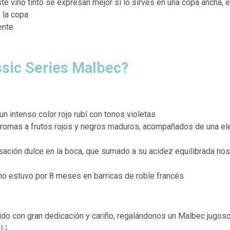
e vino tinto se expresan mejor si lo sirves en una copa ancha, e
 la copa
ente
sic Series Malbec?
 un
intenso color rojo rubí con tonos violetas
aromas a frutos rojos y negros maduros, acompañados de una ele
ación dulce en la boca, que sumado a su acidez equilibrada nos 
no estuvo por 8 meses en barricas de roble francés
ido con gran dedicación y cariño, regalándonos un Malbec jugoso