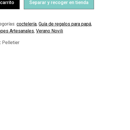
 carrito
Separar y recoger en tienda
egorías:
coctelería
,
Guía de regalos para papá
,
opes Artesanales
,
Verano Novili
Pelletier