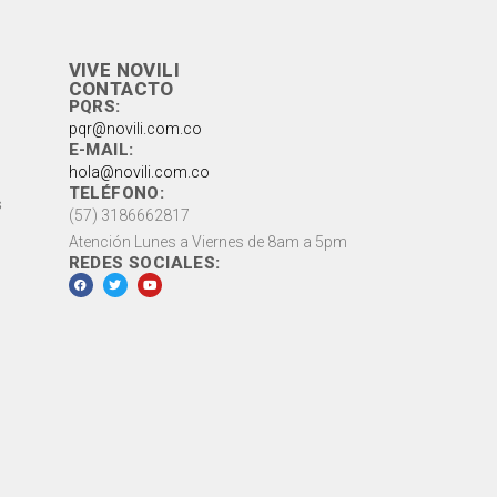
VIVE NOVILI
CONTACTO
PQRS:
pqr@novili.com.co
E-MAIL:
hola@novili.com.co
TELÉFONO:
s
(57) 3186662817
Atención Lunes a Viernes de 8am a 5pm
REDES SOCIALES: