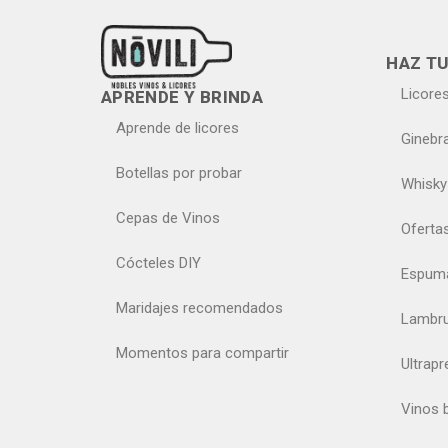
HAZ TU
Licore
APRENDE Y BRINDA
Aprende de licores
Ginebr
Botellas por probar
Whisky
Cepas de Vinos
Oferta
Cócteles DIY
Espum
Maridajes recomendados
Lambr
Momentos para compartir
Ultrap
Vinos 