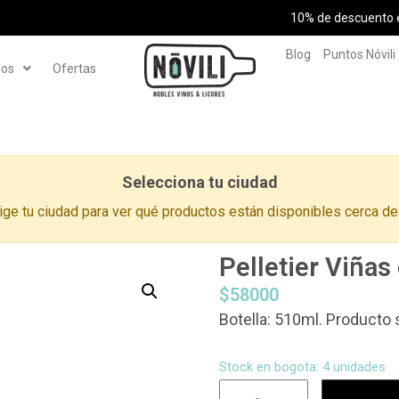
10% de descuento en tu primera compra usando el código SOYNOVILI
Blog
Puntos Nóvili
los
Ofertas
Selecciona tu ciudad
ige tu ciudad para ver qué productos están disponibles cerca de 
Pelletier Viñas
$
58000
Botella: 510ml. Producto 
Stock en bogota: 4 unidades