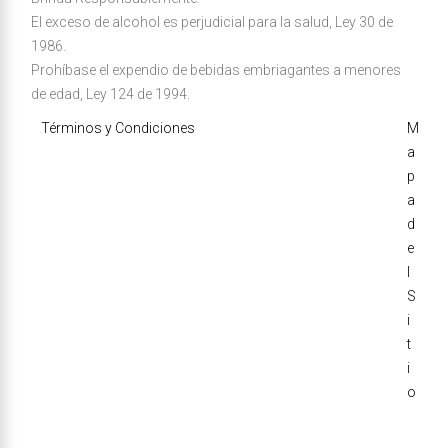
El exceso de alcohol es perjudicial para la salud, Ley 30 de
1986.
Prohíbase el expendio de bebidas embriagantes a menores
de edad, Ley 124 de 1994.
Términos y Condiciones
M
a
p
a
d
e
l
S
i
t
i
o