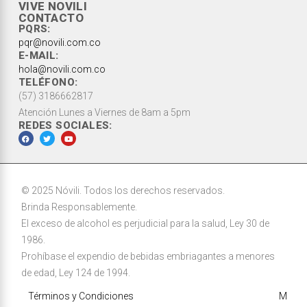
VIVE NOVILI
CONTACTO
PQRS:
pqr@novili.com.co
E-MAIL:
hola@novili.com.co
TELÉFONO:
(57) 3186662817
Atención Lunes a Viernes de 8am a 5pm
REDES SOCIALES:
© 2025 Nóvili. Todos los derechos reservados.
Brinda Responsablemente.
El exceso de alcohol es perjudicial para la salud, Ley 30 de
1986.
Prohíbase el expendio de bebidas embriagantes a menores
de edad, Ley 124 de 1994.
Términos y Condiciones
M