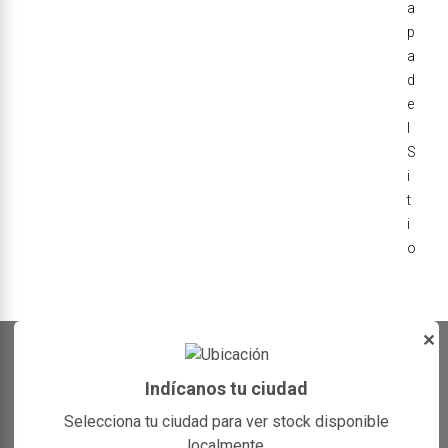
a
p
a
d
e
l
S
i
t
i
o
✕
Indícanos tu ciudad
Selecciona tu ciudad para ver stock disponible
localmente.