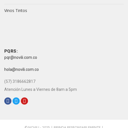
Vinos Tintos
vive novili
vive novili
Contacto
PQRS:
pqr@novili.com.co
e-mail:
hola@novili.com.co
Teléfono:
(57) 3186662817
Atención Lunes a Viernes de 8am a 5pm
Redes Sociales:
© NOVILI - 2025 | BRINDA RESPONSABLEMENTE |