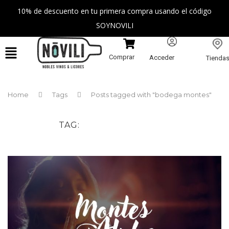
10% de descuento en tu primera compra usando el código
SOYNOVILI
Comprar
Acceder
Tienda
Home
Tags
Posts tagged with "bodega montes"
TAG
BODEGA MONTES