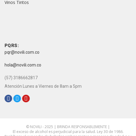
Vinos Tintos
vive novili
vive novili
Contacto
PQRS:
pqr@novili.com.co
e-mail:
hola@novili.com.co
Teléfono:
(57) 3186662817
Atención Lunes a Viernes de 8am a 5pm
Redes Sociales:
© NOVILI - 2025 | BRINDA RESPONSABLEMENTE |
El exceso de alcohol es perjudicial para la salud. Ley 30 de 1986.