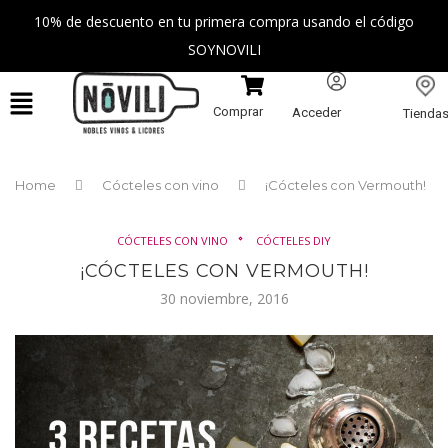
10% de descuento en tu primera compra usando el código
SOYNOVILI
Comprar
Acceder
Tienda
Home
Cócteles con vino
¡Cócteles con Vermouth!
CÓCTELES CON VINO
CÓCTELES DIY
¡CÓCTELES CON VERMOUTH!
30 noviembre, 2016