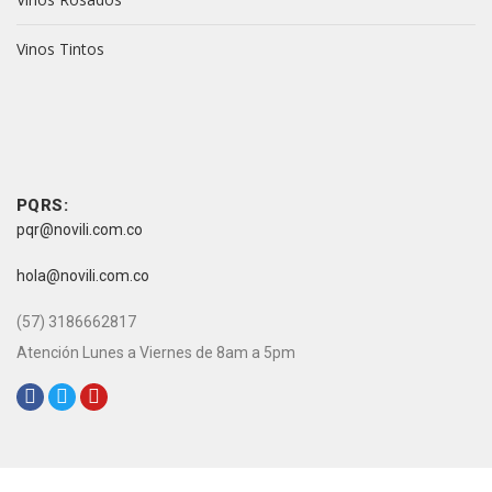
Vinos Tintos
vive novili
vive novili
Contacto
PQRS:
pqr@novili.com.co
e-mail:
hola@novili.com.co
Teléfono:
(57) 3186662817
Atención Lunes a Viernes de 8am a 5pm
Redes Sociales: