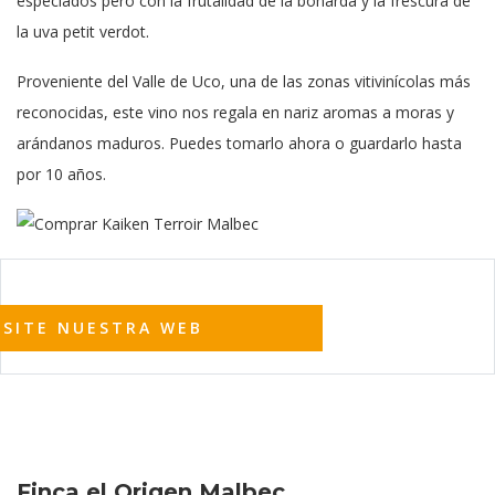
especiados pero con la frutalidad de la bonarda y la frescura de
la uva petit verdot.
Proveniente del Valle de Uco, una de las zonas vitivinícolas más
reconocidas, este vino nos regala en nariz aromas a moras y
arándanos maduros. Puedes tomarlo ahora o guardarlo hasta
por 10 años.
ISITE NUESTRA WEB
Finca el Origen Malbec