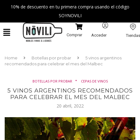
10% de descuento en tu primera compra usando el código
SOYNOVILI
Comprar
Acceder
Tienda
Home
Botellas por probar
5 vinos argentinos
recomendados para celebrar el mes del Malbec
BOTELLAS POR PROBAR
CEPAS DE VINOS
5 VINOS ARGENTINOS RECOMENDADOS
PARA CELEBRAR EL MES DEL MALBEC
20 abril, 2022