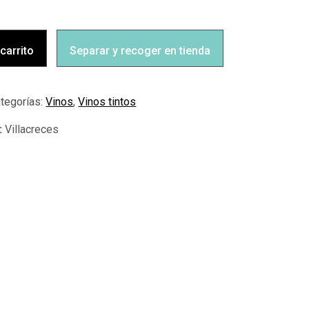
s
 carrito
Separar y recoger en tienda
tegorías:
Vinos
,
Vinos tintos
Villacreces