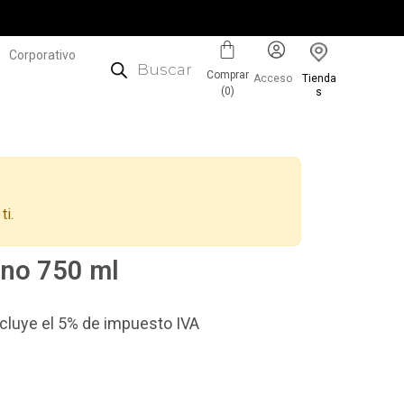
Corporativo
Comprar
Acceso
Tienda
(
0
)
s
ti.
uno 750 ml
incluye el 5% de impuesto IVA