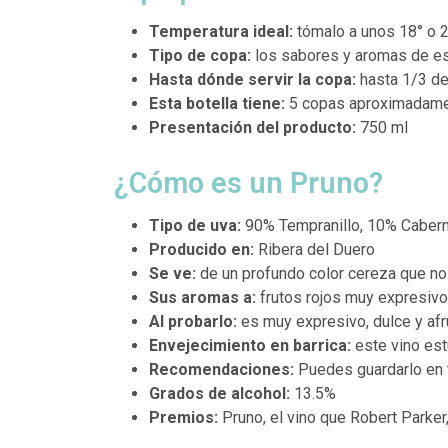
Temperatura ideal:
tómalo a unos 18° o 
Tipo de copa:
los sabores y aromas de est
Hasta dónde servir la copa:
hasta 1/3 de
Esta botella tiene:
5 copas aproximadame
Presentación del producto:
750 ml
¿Cómo es un Pruno?
Tipo de uva:
90% Tempranillo, 10% Caber
Producido en:
Ribera del Duero
Se ve:
de un profundo color cereza que nos
Sus aromas a:
frutos rojos muy expresiv
Al probarlo:
es muy expresivo,
dulce y af
Envejecimiento en barrica:
este vino es
Recomendaciones:
Puedes guardarlo en t
Grados de alcohol:
13.5%
Premios:
Pruno, el vino que Robert Parker