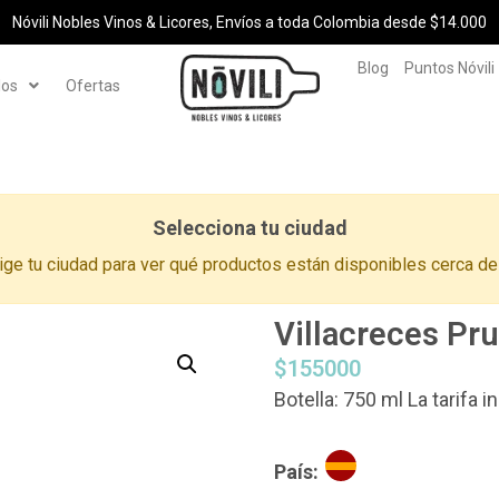
Nóvili Nobles Vinos & Licores, Envíos a toda Colombia desde $14.000
Blog
Puntos Nóvili
los
Ofertas
Selecciona tu ciudad
ige tu ciudad para ver qué productos están disponibles cerca de 
Villacreces Pr
$
155000
Botella: 750 ml La tarifa 
País: