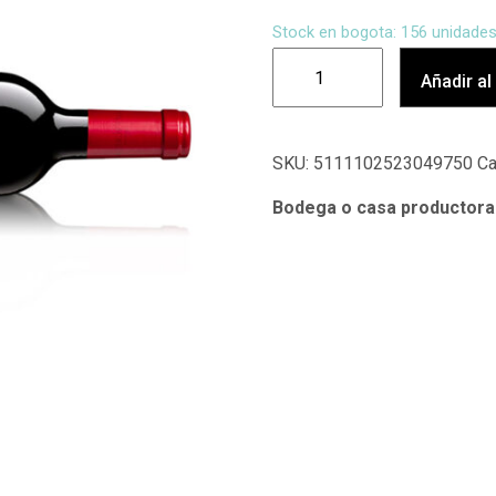
Stock en bogota: 156 unidade
Añadir al
SKU:
5111102523049750
Ca