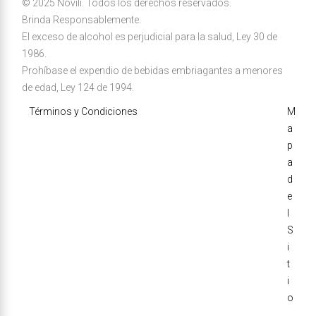
© 2025 Nóvili. Todos los derechos reservados.
Brinda Responsablemente.
El exceso de alcohol es perjudicial para la salud, Ley 30 de
1986.
Prohíbase el expendio de bebidas embriagantes a menores
de edad, Ley 124 de 1994.
Términos y Condiciones
M
a
p
a
d
e
l
S
i
t
i
o