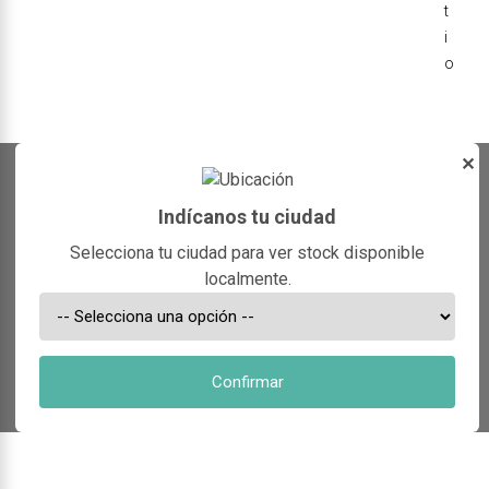
t
i
o
✕
Indícanos tu ciudad
Selecciona tu ciudad para ver stock disponible
localmente.
Confirmar