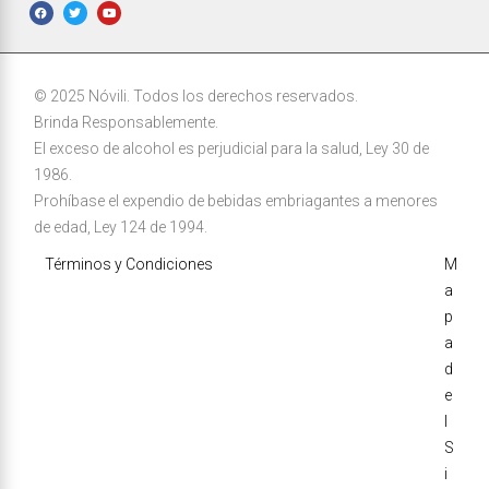
© 2025 Nóvili. Todos los derechos reservados.
Brinda Responsablemente.
El exceso de alcohol es perjudicial para la salud, Ley 30 de
1986.
Prohíbase el expendio de bebidas embriagantes a menores
de edad, Ley 124 de 1994.
Términos y Condiciones
M
a
p
a
d
e
l
S
i