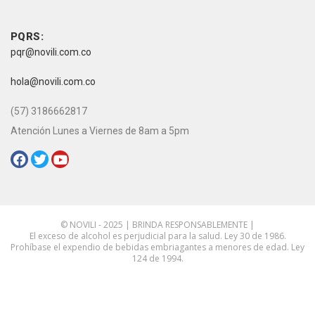
vive novili
Contacto
PQRS:
pqr@novili.com.co
e-mail:
hola@novili.com.co
Teléfono:
(57) 3186662817
Atención Lunes a Viernes de 8am a 5pm
Redes Sociales:
© NOVILI - 2025 | BRINDA RESPONSABLEMENTE |
El exceso de alcohol es perjudicial para la salud. Ley 30 de 1986.
Prohíbase el expendio de bebidas embriagantes a menores de edad. Ley
124 de 1994.