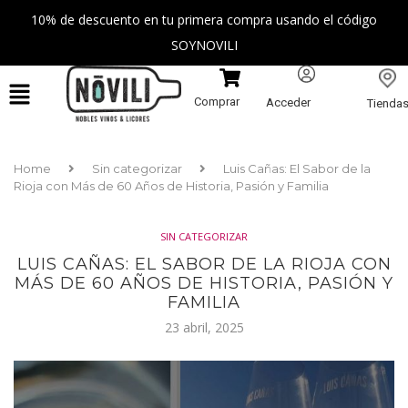
10% de descuento en tu primera compra usando el código
SOYNOVILI
Comprar
Acceder
Tienda
Home
Sin categorizar
Luis Cañas: El Sabor de la
Rioja con Más de 60 Años de Historia, Pasión y Familia
SIN CATEGORIZAR
LUIS CAÑAS: EL SABOR DE LA RIOJA CON
MÁS DE 60 AÑOS DE HISTORIA, PASIÓN Y
FAMILIA
23 abril, 2025