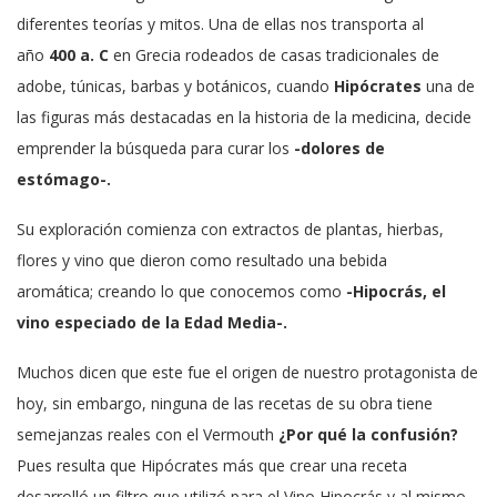
diferentes teorías y mitos. Una de ellas nos transporta al
año
400 a.
C
en Grecia rodeados de casas tradicionales de
adobe, túnicas, barbas y botánicos,
cuando
Hipócrates
una de
las figuras más destacadas en la historia de la medicina, decide
emprender la búsqueda para curar los
-dolores de
estómago-.
Su
exploración comienza con
extractos de plantas,
hierbas,
flores y vino que dieron como resultado una bebida
aromática;
creando lo que conocemos como
-Hipocrás, el
vino especiado de la Edad Media-.
Muchos dicen que este fue el origen de nuestro protagonista de
hoy, sin embargo, ninguna de las recetas de su obra tiene
semejanzas reales con el Vermouth
¿Por qué la confusión?
Pues resulta que Hipócrates más que crear una receta
desarrolló un filtro que utilizó para el Vino Hipocrás y al mismo