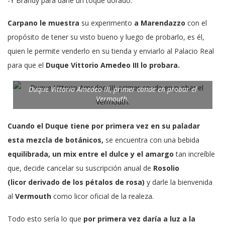
-Y Brandy para darle un toque dorado.
Carpano le muestra
su experimento
a Marendazzo
con el
propósito de tener su visto bueno y luego de probarlo, es él,
quien le permite venderlo en su tienda y enviarlo al Palacio Real
para que el
Duque
Vittorio Amedeo III lo probara.
Duque Vittorio Amedeo III, primer conde en probar el
Vermouth.
Cuando el Duque tiene por primera vez en su paladar
esta mezcla de botánicos,
se encuentra con
una bebida
equilibrada, un mix entre el dulce y el amargo
tan increíble
que, decide cancelar su suscripción anual de
Rosolio
(licor derivado de los pétalos de rosa)
y darle la bienvenida
al
Vermouth
como licor oficial de la realeza.
Todo esto sería lo que
por primera vez daría a luz a la