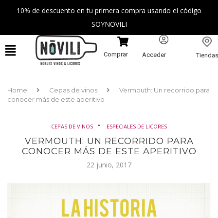
10% de descuento en tu primera compra usando el código
SOYNOVILI
Comprar
Acceder
Tienda
Home
Cepas de vinos
Vermouth: Un recorrido para
conocer más de este aperitivo
CEPAS DE VINOS
ESPECIALES DE LICORES
VERMOUTH: UN RECORRIDO PARA
CONOCER MÁS DE ESTE APERITIVO
22 junio, 2017