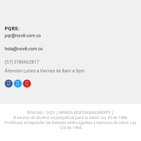
vive novili
Contacto
PQRS:
pqr@novili.com.co
e-mail:
hola@novili.com.co
Teléfono:
(57) 3186662817
Atención Lunes a Viernes de 8am a 5pm
Redes Sociales:
© NOVILI - 2025 | BRINDA RESPONSABLEMENTE |
El exceso de alcohol es perjudicial para la salud. Ley 30 de 1986.
Prohíbase el expendio de bebidas embriagantes a menores de edad. Ley
124 de 1994.