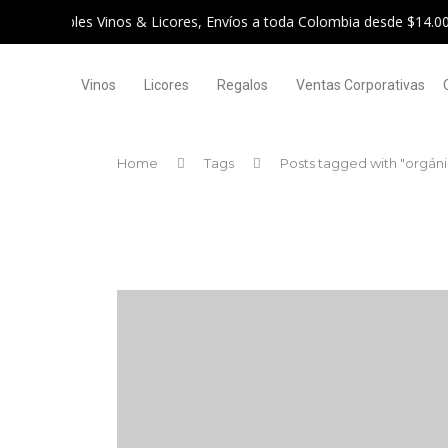
Vinos
Licores
Regalos
Ventas Corporativas
Home
Tags
Posts tagged with "orgán