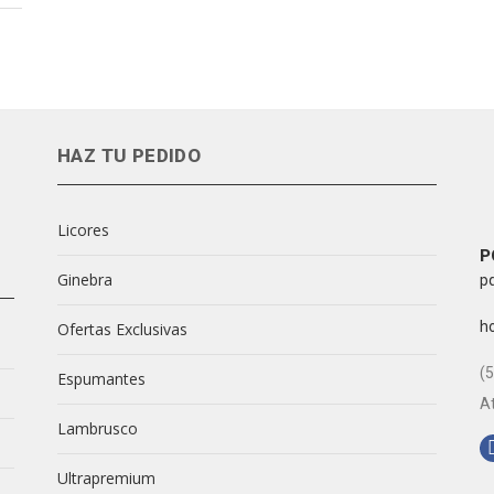
v
HAZ TU PEDIDO
v
Licores
C
P
Ginebra
p
e
h
Ofertas Exclusivas
T
(
Espumantes
A
R
Lambrusco
Ultrapremium