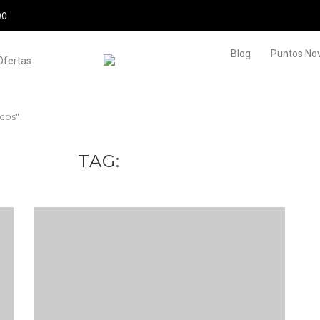
10% de descuento en tu primera compra usando el códi
Blog
Puntos Novi
Ofertas
icos"
TAG
ORGÁNICOS