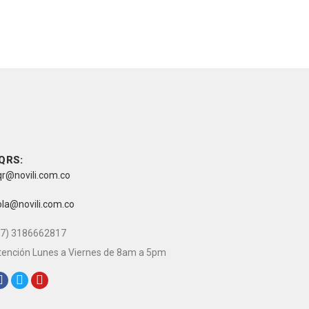
ive novili
ive novili
ontacto
QRS:
qr@novili.com.co
-mail:
ola@novili.com.co
eléfono:
57) 3186662817
tención Lunes a Viernes de 8am a 5pm
edes Sociales: