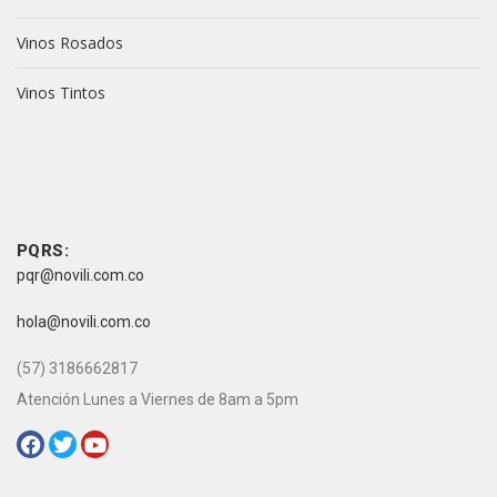
Vinos Rosados
Vinos Tintos
vive novili
vive novili
Contacto
PQRS:
pqr@novili.com.co
e-mail:
hola@novili.com.co
Teléfono:
(57) 3186662817
Atención Lunes a Viernes de 8am a 5pm
Redes Sociales: