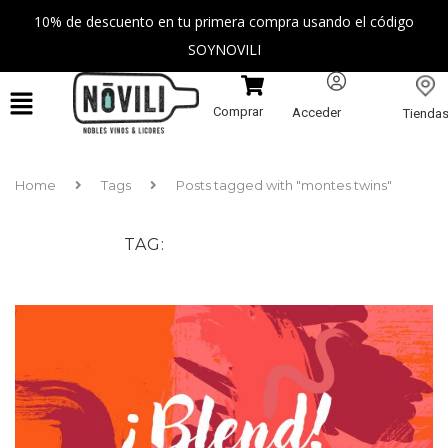
10% de descuento en tu primera compra usando el código
SOYNOVILI
Comprar
Acceder
Tienda
Home
Tags
Posts tagged with "montes twins"
TAG
MONTES TWINS