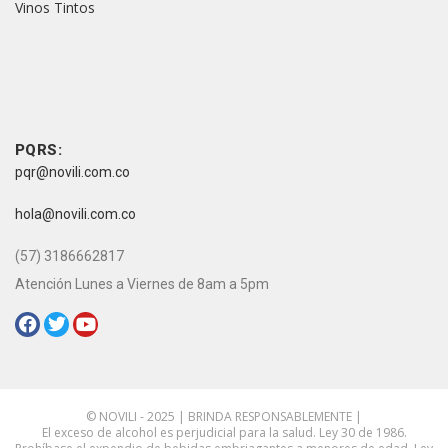
Vinos Tintos
vive novili
vive novili
Contacto
PQRS:
pqr@novili.com.co
e-mail:
hola@novili.com.co
Teléfono:
(57) 3186662817
Atención Lunes a Viernes de 8am a 5pm
Redes Sociales:
© NOVILI - 2025 | BRINDA RESPONSABLEMENTE |
El exceso de alcohol es perjudicial para la salud. Ley 30 de 1986.