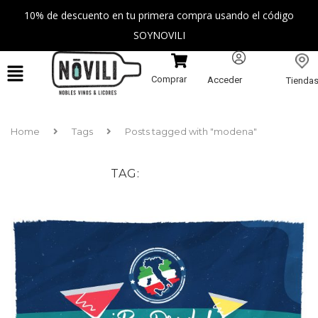
10% de descuento en tu primera compra usando el código
SOYNOVILI
Comprar
Acceder
Tienda
Home
Tags
Posts tagged with "modena"
TAG
MODENA