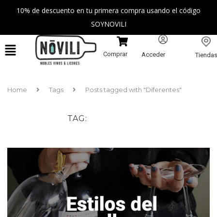
10% de descuento en tu primera compra usando el código
SOYNOVILI
Comprar
Acceder
Tienda
Home
Tags
Posts tagged with "Diferentes"
TAG
DIFERENTES