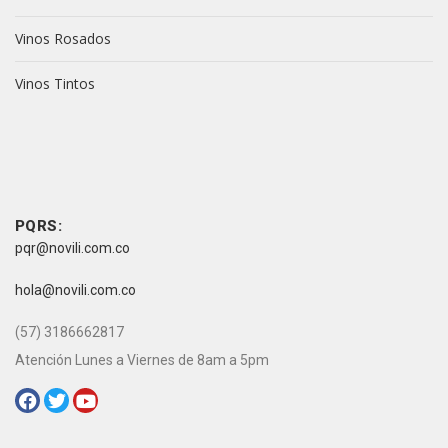
Vinos Rosados
Vinos Tintos
vive novili
vive novili
Contacto
PQRS:
pqr@novili.com.co
e-mail:
hola@novili.com.co
Teléfono:
(57) 3186662817
Atención Lunes a Viernes de 8am a 5pm
Redes Sociales: