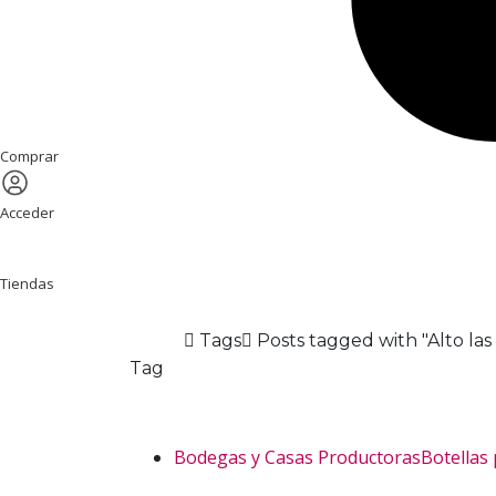
Comprar
Acceder
Tiendas
Home
Tags
Posts tagged with "Alto la
Tag
Alto las Hormig
Bodegas y Casas Productoras
Botellas
Altos Las Hormigas