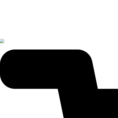
Blog Nóvili
Vinos
Licores
Regalos
Ventas Corporativas
Ofertas
Blog
Puntos Novili
Vinos Recomendados