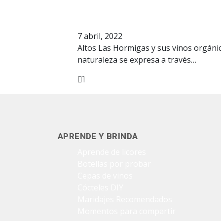
naturaleza
7 abril, 2022
Altos Las Hormigas y sus vinos orgáni
naturaleza se expresa a través…
1
Facebook
Twitter
Pinterest
APRENDE Y BRINDA
Aprende de licores
Botellas por probar
Cepas de vinos
Cócteles DIY
Maridajes Recomendados
Momentos para compartir