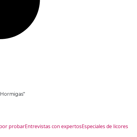
s Hormigas"
as
 por probar
Entrevistas con expertos
Especiales de licores
 y sus vinos orgánicos: un e