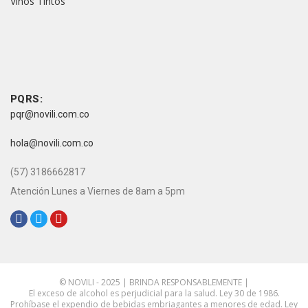
Vinos Tintos
vive novili
vive novili
Contacto
PQRS:
pqr@novili.com.co
e-mail:
hola@novili.com.co
Teléfono:
(57) 3186662817
Atención Lunes a Viernes de 8am a 5pm
Redes Sociales:
© NOVILI - 2025 | BRINDA RESPONSABLEMENTE |
El exceso de alcohol es perjudicial para la salud. Ley 30 de 1986.
Prohíbase el expendio de bebidas embriagantes a menores de edad. Ley