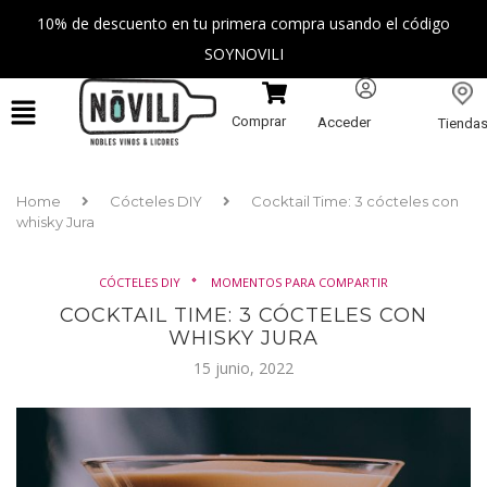
10% de descuento en tu primera compra usando el código
SOYNOVILI
Comprar
Acceder
Tienda
Home
Cócteles DIY
Cocktail Time: 3 cócteles con
whisky Jura
CÓCTELES DIY
MOMENTOS PARA COMPARTIR
COCKTAIL TIME: 3 CÓCTELES CON
WHISKY JURA
15 junio, 2022