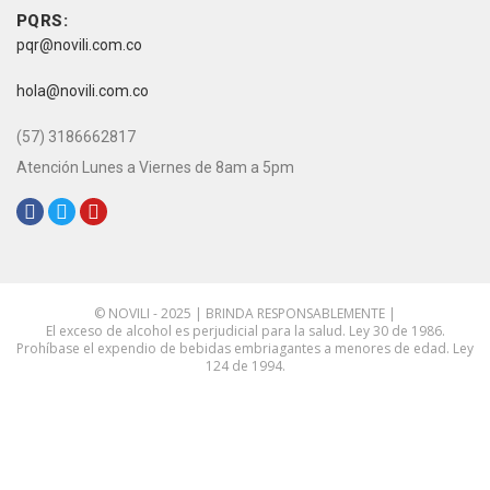
Contacto
PQRS:
pqr@novili.com.co
e-mail:
hola@novili.com.co
Teléfono:
(57) 3186662817
Atención Lunes a Viernes de 8am a 5pm
Redes Sociales:
© NOVILI - 2025 | BRINDA RESPONSABLEMENTE |
El exceso de alcohol es perjudicial para la salud. Ley 30 de 1986.
Prohíbase el expendio de bebidas embriagantes a menores de edad. Ley
124 de 1994.