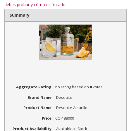
debes probar y cómo disfrutarlo
Rating
Summary
1 st
2 st
3 st
4 st
5 st
Aggregate Rating
no rating
based on
0
votes
Brand Name
Desquite
Product Name
Desquite Amarillo
Price
COP
88000
Product Availability
Available in Stock