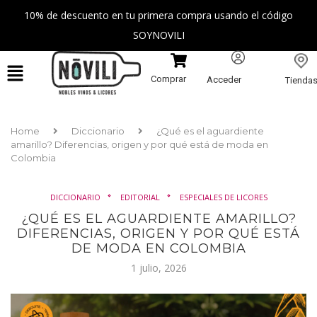
10% de descuento en tu primera compra usando el código
SOYNOVILI
Comprar
Acceder
Tienda
Home
Diccionario
¿Qué es el aguardiente
amarillo? Diferencias, origen y por qué está de moda en
Colombia
DICCIONARIO
EDITORIAL
ESPECIALES DE LICORES
¿QUÉ ES EL AGUARDIENTE AMARILLO?
DIFERENCIAS, ORIGEN Y POR QUÉ ESTÁ
DE MODA EN COLOMBIA
1 julio, 2026