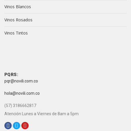
Vinos Blancos
Vinos Rosados
Vinos Tintos
vive novili
vive novili
Contacto
PQRS:
pqr@novili.com.co
e-mail:
hola@novili.com.co
Teléfono:
(57) 3186662817
Atención Lunes a Viernes de 8am a 5pm
Redes Sociales: