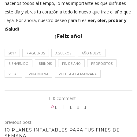
hacerlos todos al tiempo, lo más importante es que disfrutes
este día y abras tu corazón a todo lo nuevo que trae el año que
llega. Por ahora, nuestro deseo para ti es
ver, oler, probar y
¡Salud!
¡Feliz año!
2017
7 AGUEROS
AGUEROS
AÑO NUEVO
BIENVENIDO
BRINDIS
FIN DE AÑO
PROPÓSITOS
VELAS
VIDA NUEVA
VUELTA A LA MANZANA
0 comment
0
previous post
10 PLANES INFALTABLES PARA TUS FINES DE
SEMANA