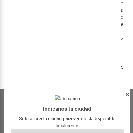
p
a
d
e
l
S
i
t
i
o
✕
Indícanos tu ciudad
Selecciona tu ciudad para ver stock disponible
localmente.