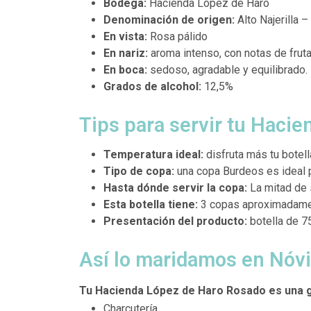
Bodega:
Hacienda López de Haro
Denominación de origen:
Alto Najerilla –
En vista:
Rosa pálido
En nariz:
aroma intenso, con notas de frutas
En boca:
sedoso, agradable y equilibrado. 
Grados de alcohol:
12,5%
Tips para servir tu Haci
Temperatura ideal:
disfruta más tu botel
Tipo de copa:
una copa Burdeos es ideal p
Hasta dónde servir la copa:
La mitad de 
Esta botella tiene:
3 copas aproximadam
Presentación del producto:
botella de 7
Así lo maridamos en Nóvi
Tu Hacienda López de Haro Rosado es una 
Charcutería