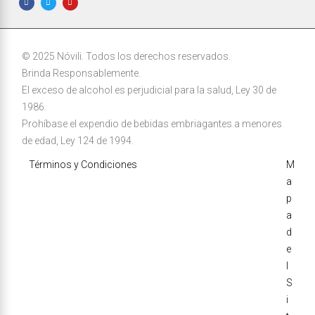
© 2025 Nóvili. Todos los derechos reservados.
Brinda Responsablemente.
El exceso de alcohol es perjudicial para la salud, Ley 30 de
1986.
Prohíbase el expendio de bebidas embriagantes a menores
de edad, Ley 124 de 1994.
Términos y Condiciones
M
a
p
a
d
e
l
S
i