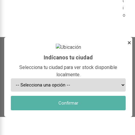
t
i
o
✕
Indícanos tu ciudad
Selecciona tu ciudad para ver stock disponible
localmente.
Confirmar