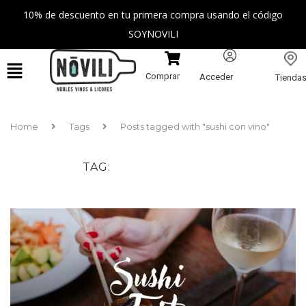
10% de descuento en tu primera compra usando el código
SOYNOVILI
Comprar
Acceder
Tienda
Home
Tags
Posts tagged with "sushi con vino"
TAG
SUSHI CON VINO