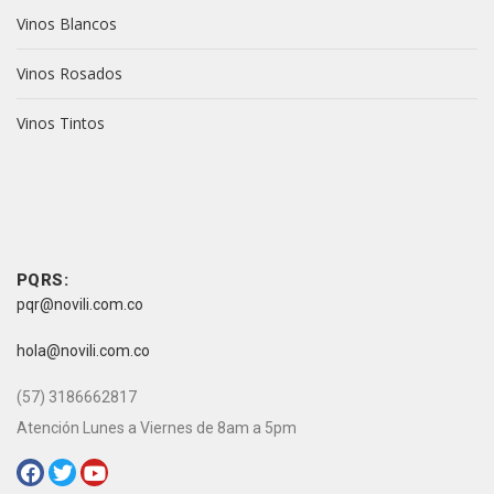
Vinos Blancos
Vinos Rosados
Vinos Tintos
vive novili
vive novili
Contacto
PQRS:
pqr@novili.com.co
e-mail:
hola@novili.com.co
Teléfono:
(57) 3186662817
Atención Lunes a Viernes de 8am a 5pm
Redes Sociales: