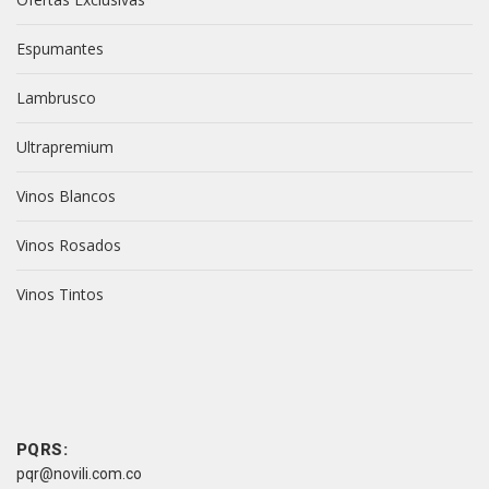
Espumantes
Lambrusco
Ultrapremium
Vinos Blancos
Vinos Rosados
Vinos Tintos
vive novili
vive novili
Contacto
PQRS:
pqr@novili.com.co