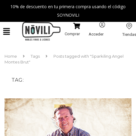
10% de descuento en tu primera compra usando el código
SOYNOVILI
Comprar
Acceder
Tienda
Home
Tags
Posts tagged with "Sparkiling Angel
Montes Brut"
TAG
SPARKILING ANGEL MONTES BRUT