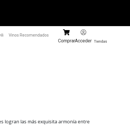
li
Vinos Recomendados
Comprar
Acceder
Tiendas
ir!
res logran las más exquisita armonía entre