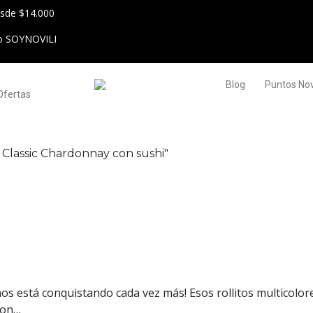
esde $14.000
go SOYNOVILI
Blog
Puntos Novi
Ofertas
 Classic Chardonnay con sushi"
Chardonnay con sushi
 opciones para maridar y repet
o nos está conquistando cada vez más! Esos rollitos multicolo
Con…