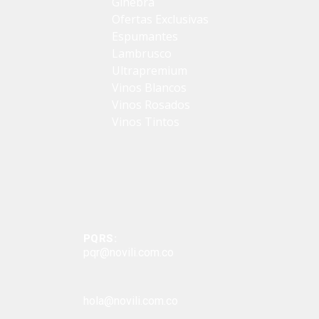
Ginebra
Ofertas Exclusivas
Espumantes
Lambrusco
Ultrapremium
Vinos Blancos
Vinos Rosados
Vinos Tintos
vive novili
vive novili
Contacto
PQRS:
pqr@novili.com.co
e-mail:
hola@novili.com.co