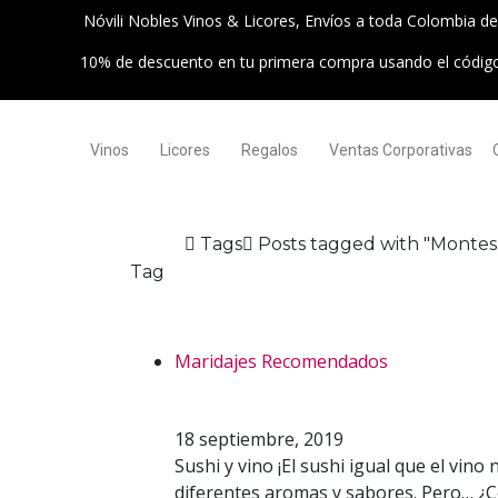
Nóvili Nobles Vinos & Licores, Envíos a toda Colombia d
10% de descuento en tu primera compra usando el códi
Vinos
Licores
Regalos
Ventas Corporativas
Home
Tags
Posts tagged with "Montes
Tag
Montes Classic 
Maridajes Recomendados
Sushi y vino: ¡tres
18 septiembre, 2019
Sushi y vino ¡El sushi igual que el vin
diferentes aromas y sabores. Pero… ¿