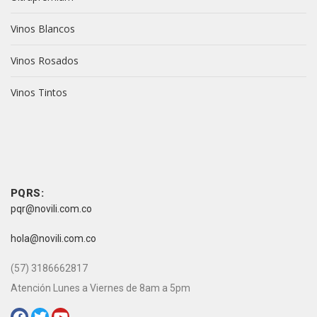
Vinos Blancos
Vinos Rosados
Vinos Tintos
vive novili
vive novili
Contacto
PQRS:
pqr@novili.com.co
e-mail:
hola@novili.com.co
Teléfono:
(57) 3186662817
Atención Lunes a Viernes de 8am a 5pm
Redes Sociales: