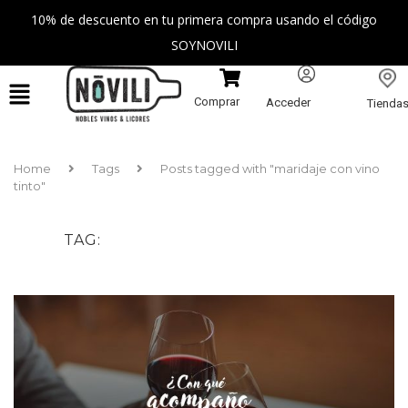
10% de descuento en tu primera compra usando el código
SOYNOVILI
Comprar
Acceder
Tienda
Home
Tags
Posts tagged with "maridaje con vino
tinto"
TAG
MARIDAJE CON VINO TINTO