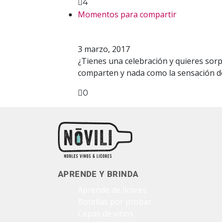
4
Facebook
Twitter
Pinterest
Momentos para compartir
¿Cómo sorprender a
3 marzo, 2017
¿Tienes una celebración y quieres sor
comparten y nada como la sensación d
0
Facebook
Twitter
Pinterest
APRENDE Y BRINDA
Aprende de licores
Botellas por probar
Cepas de vinos