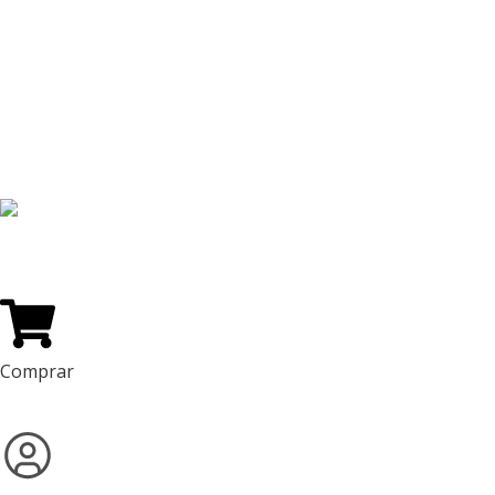
Vinos
Licores
Regalos
Ventas Corporativas
Ofertas
Blog
Puntos Novili
Vinos Recomendados
Comprar