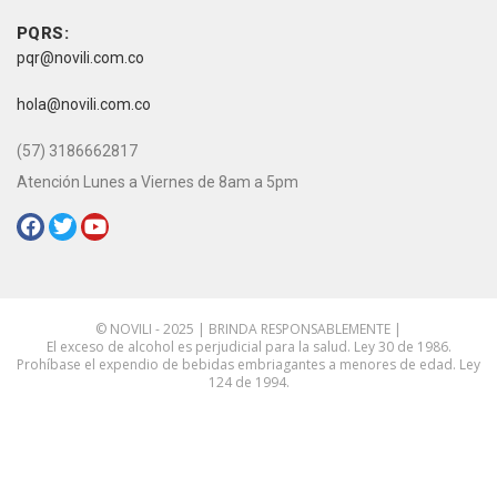
vive novili
Contacto
PQRS:
pqr@novili.com.co
e-mail:
hola@novili.com.co
Teléfono:
(57) 3186662817
Atención Lunes a Viernes de 8am a 5pm
Redes Sociales:
© NOVILI - 2025 | BRINDA RESPONSABLEMENTE |
El exceso de alcohol es perjudicial para la salud. Ley 30 de 1986.
Prohíbase el expendio de bebidas embriagantes a menores de edad. Ley
124 de 1994.