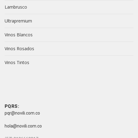
Lambrusco
Ultrapremium
Vinos Blancos
Vinos Rosados
Vinos Tintos
vive novili
vive novili
Contacto
PQRS:
pqr@novili.com.co
e-mail:
hola@novili.com.co
Teléfono: