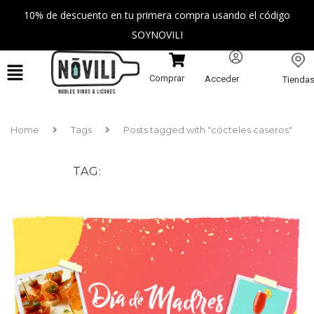
10% de descuento en tu primera compra usando el código
SOYNOVILI
Comprar
Acceder
Tienda
Home
Tags
Posts tagged with "cócteles caseros"
TAG
CÓCTELES CASEROS