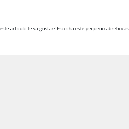
 Flor de Vetus Blanco
 este artículo te va gustar? Escucha este pequeño abreboca