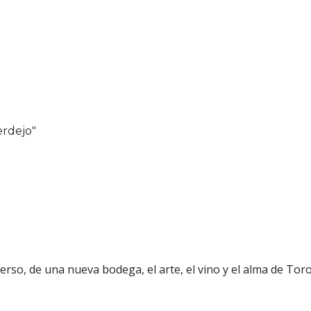
erdejo"
 con alma de Toro
erso, de una nueva bodega, el arte, el vino y el alma de Tor