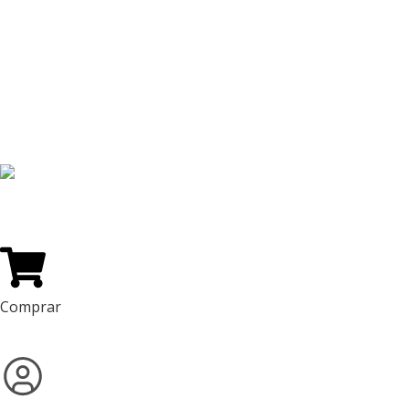
Vinos
Licores
Regalos
Ventas Corporativas
Ofertas
Blog
Puntos Novili
Vinos Recomendados
Comprar