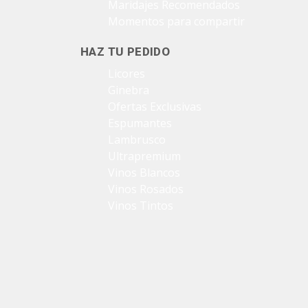
Maridajes Recomendados
Momentos para compartir
HAZ TU PEDIDO
Licores
Ginebra
Ofertas Exclusivas
Espumantes
Lambrusco
Ultrapremium
Vinos Blancos
Vinos Rosados
Vinos Tintos
vive novili
vive novili
Contacto