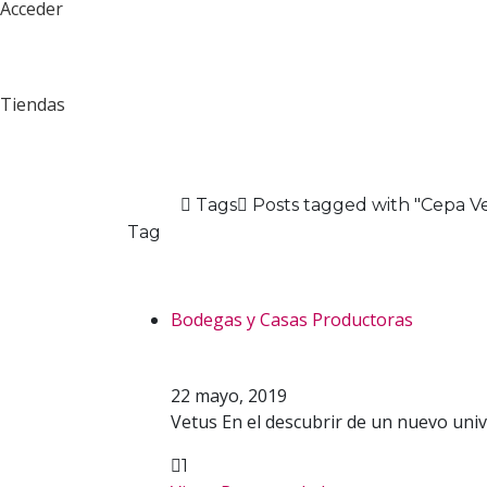
Acceder
Tiendas
Home
Tags
Posts tagged with "Cepa V
Tag
Cepa Verdejo
Bodegas y Casas Productoras
Vetus. Una bodega
22 mayo, 2019
Vetus En el descubrir de un nuevo univ
1
Facebook
Twitter
Pinterest