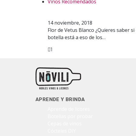
Vinos Recomendados
Vino recomendado:
14 noviembre, 2018
Flor de Vetus Blanco ¿Quieres saber si
botella está a eso de los…
1
Facebook
Twitter
Pinterest
APRENDE Y BRINDA
Aprende de licores
Botellas por probar
Cepas de vinos
Cócteles DIY