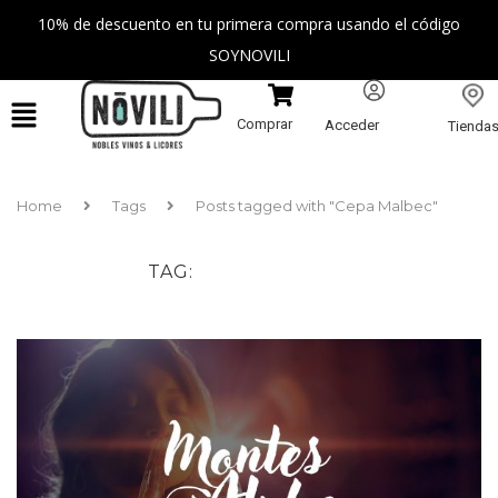
10% de descuento en tu primera compra usando el código
SOYNOVILI
Comprar
Acceder
Tienda
Home
Tags
Posts tagged with "Cepa Malbec"
TAG
CEPA MALBEC