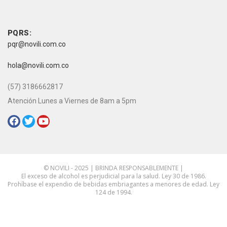
vive novili
Contacto
PQRS:
pqr@novili.com.co
e-mail:
hola@novili.com.co
Teléfono:
(57) 3186662817
Atención Lunes a Viernes de 8am a 5pm
Redes Sociales:
© NOVILI - 2025 | BRINDA RESPONSABLEMENTE |
El exceso de alcohol es perjudicial para la salud. Ley 30 de 1986.
Prohíbase el expendio de bebidas embriagantes a menores de edad. Ley
124 de 1994.