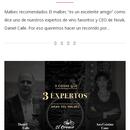
Malbec recomendados El malbec “es un excelente amigo” como
dice uno de nuestros expertos de vino favoritos y CEO de Novili,
Daniel Calle. Por eso queremos hacer un recorrido por…