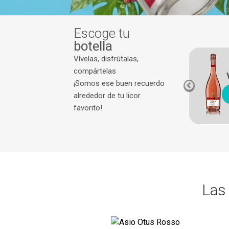
Escoge tu
botella
Vívelas, disfrútalas,
compártelas
 tinto
Vino Blanco
¡Somos ese buen recuerdo
prar
Comprar
alrededor de tu licor
favorito!
Las