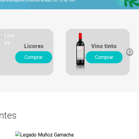
Licores
Vino tinto
Comprar
Comprar
entes