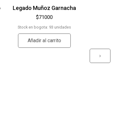
o
Legado Muñoz Garnacha
Asio Otus Bian
$
71000
$
87000
Stock en bogota: 93 unidades
Stock en bogota: 192 un
Añadir al carrito
Añadir al carrit
›