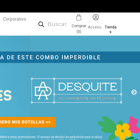
Corporativo
Comprar
Acceso
Tienda
(
0
)
s