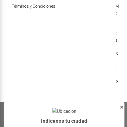
Términos y Condiciones
M
a
p
a
d
e
l
S
i
t
i
o
✕
Indícanos tu ciudad