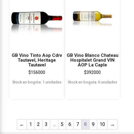
GB Vino Tinto Aop Cdrv
GB Vino Blanco Chateau
Tautavel, Heritage
Hospitalet Grand VIN
Tautavel
AOP La Caple
$
156000
$
392000
Stock en bogota: 1 unidades
Stock en bogota: 6 unidades
←
1
2
3
…
5
6
7
8
9
10
→